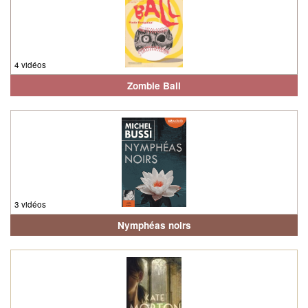
4 vidéos
Zombie Ball
3 vidéos
Nymphéas noirs