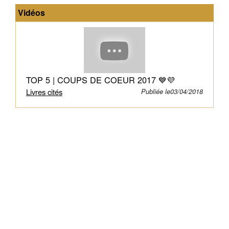
esclave.
Vidéos
Damen
est
un
héros
pour
son
TOP 5 | COUPS DE COEUR 2017 💙💜
peuple
Livres cités
Publiée le03/04/2018
et
le
légitime
héritier
du
trône
d'Akielos.
Mais
lorsque
son
demi-