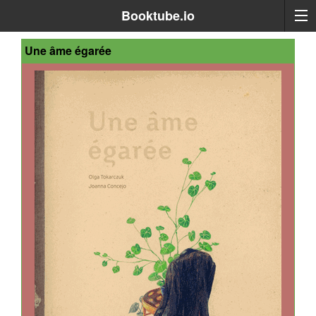
Booktube.io
Une âme égarée