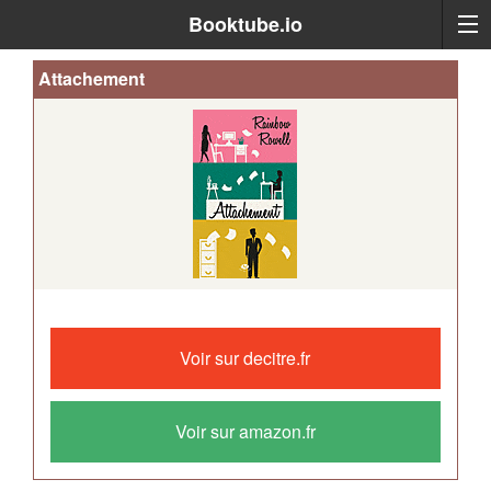
Booktube.io
Attachement
Le
coup
Voir sur decitre.fr
de
foudre
est
Voir sur amazon.fr
possible,
même