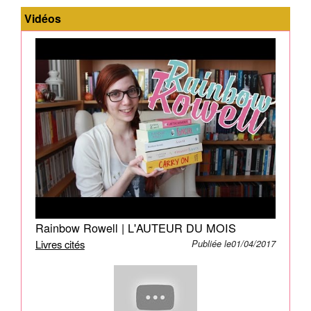
avant
Vidéos
le
premier
regard
!
1999.
Lincoln,
gentil
geek
aux
faux
airs
d'Harrison
Ford,
Rainbow Rowell | L'AUTEUR DU MOIS
travaille
Livres cités
Publiée le01/04/2017
dans
une
entreprise
où