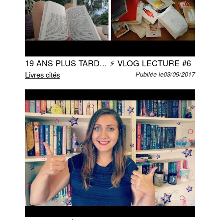
entrer
dans
la
prestigieuse
Université
19 ANS PLUS TARD... ⚡ VLOG LECTURE #6
de
Livres cités
Publiée le03/09/2017
Yale.
Natasha
vient
de
la
Jamaïque.
Sa
famille,
immigrée
illégalement
aux
Etats-