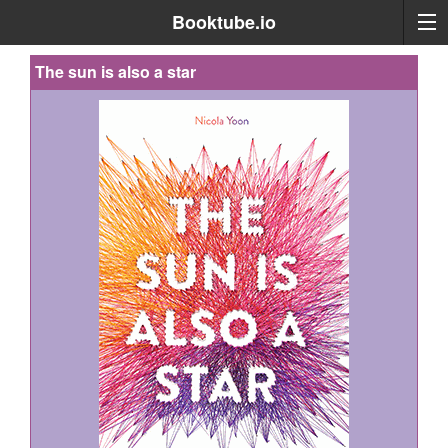
Booktube.io
The sun is also a star