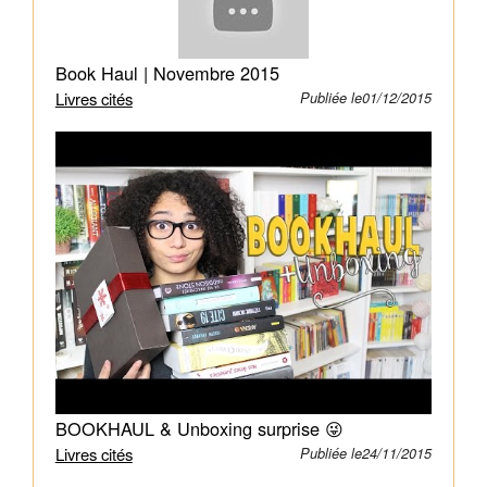
par
une
infranchissable
Book Haul | Novembre 2015
barrière
Livres cités
Publiée le01/12/2015
de
brouillard.
Au-
delà,
personne
ne
sait
ce
qu’est
devenu
le
monde.
Dans
BOOKHAUL & Unboxing surprise 😜
les
Livres cités
Publiée le24/11/2015
arènes