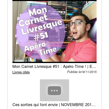
de
Gindeen,
la
seule
ville
du
pays,
des
combats
se
succèdent
Mon Carnet Livresque #51 : Apéro Time ! | Enjoy Books
toute
Livres cités
Publiée le18/11/2015
la
journée.
Dans
l’Arène
13,
on
Ces sorties qui font envie | NOVEMBRE 2015 | Lanylabooks
mise