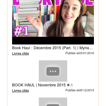
vaincue
par
des
machines
douées
de
conscience.
Les
Book Haul : Décembre 2015 (Part. 1) | Myriam 📖 Un Jour. Un Livre.
derniers
Livres cités
Publiée le03/01/2016
humains
vivent
confinés
dans
le
BOOK HAUL | Novembre 2015 ❄☃
pays
Livres cités
de
Publiée le05/12/2015
Midgard,
entouré