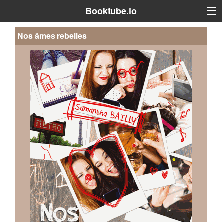
Booktube.io
Nos âmes rebelles