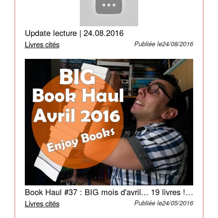
Mais
savent-
elles
Update lecture | 24.08.2016
vraiment
Livres cités
Publiée le24/08/2016
si
elles
sont
rebelles
?
Et
faut-
il
renoncer
à
Celui-
Dont-
On-
Book Haul #37 : BIG mois d'avril... 19 livres ! | ENJOY BOOKS
Ne-
Livres cités
Publiée le24/05/2016
Doit-