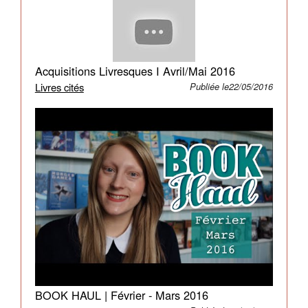
Pas-
Prononcer-
Le-
Nom
Acquisitions Livresques I Avril/Mai 2016
?
Livres cités
Publiée le22/05/2016
BOOK HAUL | Février - Mars 2016