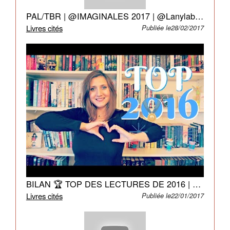
où
PAL/TBR | @IMAGINALES 2017 | @Lanylabooks
elles
Livres cités
Publiée le28/02/2017
réinventent
leur
vie
avec
humour
et
impertinence
:
le
bac,
les
parents,
BILAN 🏆 TOP DES LECTURES DE 2016 | Fairy Neverland
les
Livres cités
rencontres,
Publiée le22/01/2017
les
garçons...