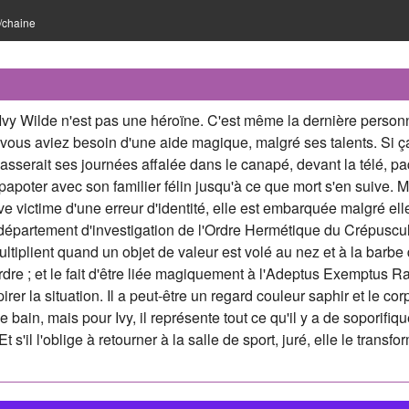
e/chaine
 Ivy Wilde n'est pas une héroïne. C'est même la dernière perso
 vous aviez besoin d'une aide magique, malgré ses talents. Si ç
 passerait ses journées affalée dans le canapé, devant la télé, p
papoter avec son familier félin jusqu'à ce que mort s'en suive. 
ve victime d'une erreur d'identité, elle est embarquée malgré elle
département d'investigation de l'Ordre Hermétique du Crépuscul
tiplient quand un objet de valeur est volé au nez et à la barbe
rdre ; et le fait d'être liée magiquement à l'Adeptus Exemptus R
irer la situation. Il a peut-être un regard couleur saphir et le cor
 bain, mais pour Ivy, il représente tout ce qu'il y a de soporifiq
Et s'il l'oblige à retourner à la salle de sport, juré, elle le transf