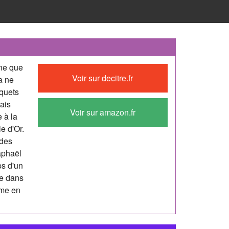
nne que
Voir sur decitre.fr
a ne
aquets
Mais
Voir sur amazon.fr
 à la
e d'Or.
 des
aphaël
ps d'un
ue dans
orme en