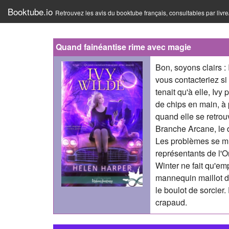
Booktube.io
Retrouvez les avis du booktube français, consultables par livr
Quand fainéantise rime avec magie
Bon, soyons clairs :
vous contacteriez si
tenait qu'à elle, Ivy
de chips en main, à 
quand elle se retrou
Branche Arcane, le 
Les problèmes se mul
représentants de l'O
Winter ne fait qu'emp
mannequin maillot de
le boulot de sorcier. 
crapaud.