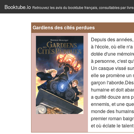
Booktube.io
Retrouvez les avis du booktube français, consultables par livr
Gardiens des cités perdues
Depuis des années, S
à l'école, où elle n
dotée d'une mémoire
à personne, c'est qu
Un casque vissé sur 
elle se promène un 
garçon l'aborde.Dès c
humaine et doit aban
a quitté douze ans p
ennemis, et une ques
monde des humains ?
premier roman baigné
et où éclate le tale