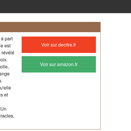
 à part
Voir sur decitre.fr
le est
 révélé
oix.
Voir sur amazon.fr
olle,
range
s
u'elle
s et
e
 ?Un
racles,