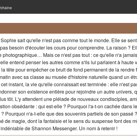
e/chaine
ophie sait qu'elle n'est pas comme tout le monde. Elle se sent
'a pas besoin d'écouter les cours pour comprendre. La raison ? El
 photographique… Mais ce n'est pas tout : ce qu'elle n'a jamais
'elle entend penser les autres comme s'ils lui parlaient à haute v
la tête pour empêcher ce bruit de fond permanent de la rendre f
matin avec sa classe au musée d'histoire naturelle quand un ét
et instant, la vie qu'elle connaissait est terminée : elle n'est pa
donner son existence entière pour rejoindre un autre univers, q
lus tôt. L'y attendent une pléiade de nouveaux condisciples, ami
tion obsédante : qui est-elle ? Pourquoi l'a-t-on cachée dans l
 Pourquoi n'a-t-elle que des souvenirs partiels de son passé
 de magie, dont la fantaisie et le sens du suspense font des mi
nt indéniable de Shannon Messenger. Un nom à retenir !