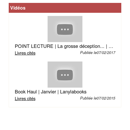
Divins
Vidéos
l’avaient
distingué.
Son
sang
était
celui,
POINT LECTURE | La grosse déception... | @Lanylabooks
maudit
Livres cités
Publiée le07/02/2017
et
glorieux,
des
plus
grands
Book Haul | Janvier | Lanylabooks
rois
Livres cités
Publiée le07/02/2015
qui
régnèrent
jamais.
Mais
plus