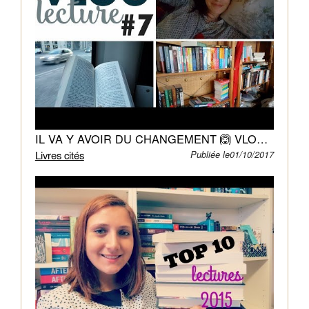
études
tout
en
veillant
sur
leurs
frères,
ce
IL VA Y AVOIR DU CHANGEMENT 🙆 VLOG LECTURE #7
qui
Livres cités
Publiée le01/10/2017
ne
leur
laisse
pas
beaucoup
de
temps
pour
leur