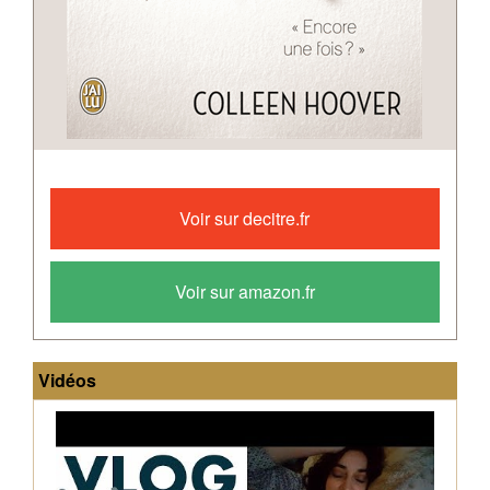
Après
le
Voir sur decitre.fr
départ
de
la
Voir sur amazon.fr
mère
de
Layken,
Vidéos
elle
et
Will
continuent
leurs