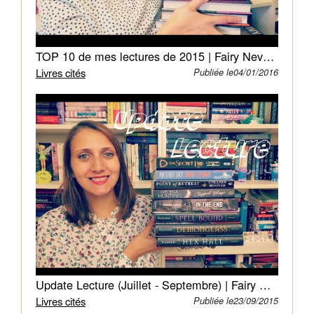
vie
de
couple.
De
TOP 10 de mes lectures de 2015 | Fairy Neverland
plus,
Livres cités
Publiée le04/01/2016
une
trahison
dans
le
passé
de
Will
se
profile.
Update Lecture (Juillet - Septembre) | Fairy Neverland
Livres cités
Publiée le23/09/2015