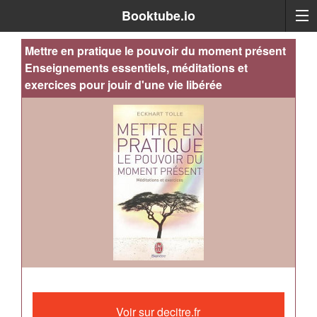
Booktube.io
Mettre en pratique le pouvoir du moment présent
Enseignements essentiels, méditations et
exercices pour jouir d'une vie libérée
Le
pouvoir
Voir sur decitre.fr
du