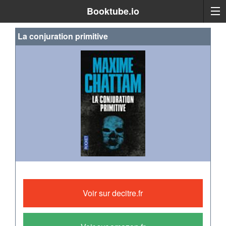
Booktube.io
La conjuration primitive
Les
enquêteurs
Voir sur decitre.fr
les
surnomment
La