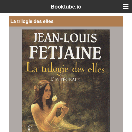
Booktube.io
La trilogie des elfes