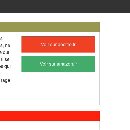
es
Voir sur decitre.fr
is, ne
e qui
il se
Voir sur amazon.fr
es qui
e
t rage