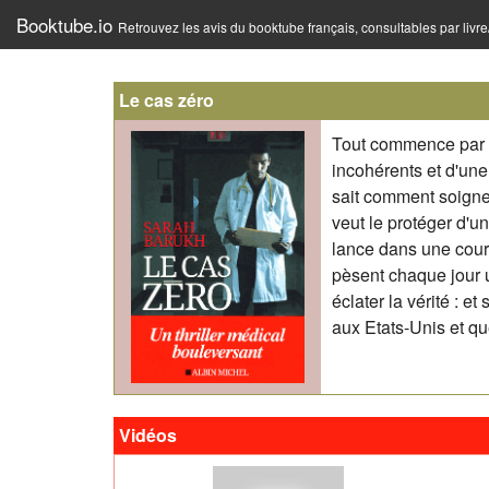
Booktube.io
Retrouvez les avis du booktube français, consultables par livr
Le cas zéro
Tout commence par u
incohérents et d'une
sait comment soigner
veut le protéger d'u
lance dans une cour
pèsent chaque jour u
éclater la vérité : et
aux Etats-Unis et q
Vidéos