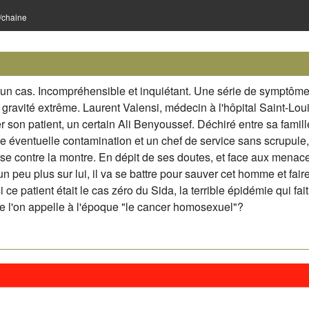
e/chaine
n cas. Incompréhensible et inquiétant. Une série de symptôm
 gravité extrême. Laurent Valensi, médecin à l'hôpital Saint-Lou
 son patient, un certain Ali Benyoussef. Déchiré entre sa famill
ne éventuelle contamination et un chef de service sans scrupule, 
se contre la montre. En dépit de ses doutes, et face aux menac
n peu plus sur lui, il va se battre pour sauver cet homme et fair
 si ce patient était le cas zéro du Sida, la terrible épidémie qui fai
ue l'on appelle à l'époque "le cancer homosexuel"?