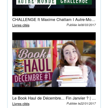
détruit.
Mais
le
monde
CHALLENGE ft Maxime Chattam I Autre-Monde & Degustation d'insectes
souterrain
Livres cités
Publiée le08/03/2017
qu'ils
découvrent
ne
grouille
pas
seulement
de
dangers.
Il
recèle
d'incroyables
révélations.
Le Book Haul de Décembre... Fin Janvier ? | Myriam
La
Livres cités
Publiée le22/01/2017
guerre