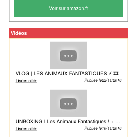
maison
Voir sur amazon.fr
de
sorciers
ne
Vidéos
compte
pas
dans
sa
bibliothèque
un
VLOG | LES ANIMAUX FANTASTIQUES ⚡️ 🎞
exemplaire
Livres cités
Publiée le22/11/2016
des
Animaux
fantastiques.
Désormais,
et
UNBOXING I Les Animaux Fantastiques ! + Concours
pour
Livres cités
Publiée le16/11/2016
une
période