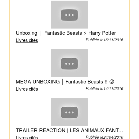
limitée
dans
le
temps,
Unboxing ❘ Fantastic Beasts ⚡ Harry Potter
les
Livres cités
Publiée le16/11/2016
Moldus
vont
avoir
à
leur
MEGA UNBOXING ⎮ Fantastic Beasts !! 😜
tour
la
Livres cités
Publiée le14/11/2016
possibilité
d'apprendre
où
vit
le
TRAILER REACTION | LES ANIMAUX FANTASTIQUES 💻
Quintaped,
Livres cités
Publiée le24/04/2016