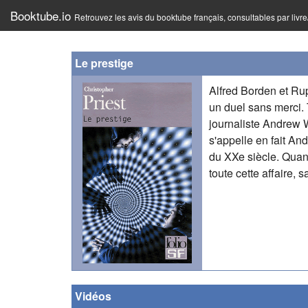
Booktube.io
Retrouvez les avis du booktube français, consultables par livr
Le prestige
Alfred Borden et Rup
un duel sans merci. 
journaliste Andrew W
s'appelle en fait An
du XXe siècle. Quand
toute cette affaire, 
Vidéos